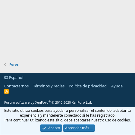
Foros
Español
Contactarnos
Términos y reglas
Política de privacidad
Ayuda
R
S
S
®
Forum software by XenForo
© 2010-2020 XenForo Ltd.
Este sitio utiliza cookies para ayudar a personalizar el contenido, adaptar tu
experiencia y mantenerte conectado si te has registrado.
Para continuar utilizando este sitio, debe aceptarse nuestro uso de cookies.
Acepto
Aprender más.…