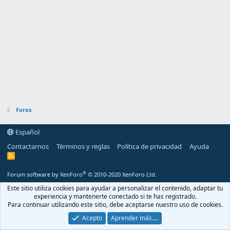
Foros
Español
Contactarnos
Términos y reglas
Política de privacidad
Ayuda
R
S
S
®
Forum software by XenForo
© 2010-2020 XenForo Ltd.
Este sitio utiliza cookies para ayudar a personalizar el contenido, adaptar tu
experiencia y mantenerte conectado si te has registrado.
Para continuar utilizando este sitio, debe aceptarse nuestro uso de cookies.
Acepto
Aprender más.…