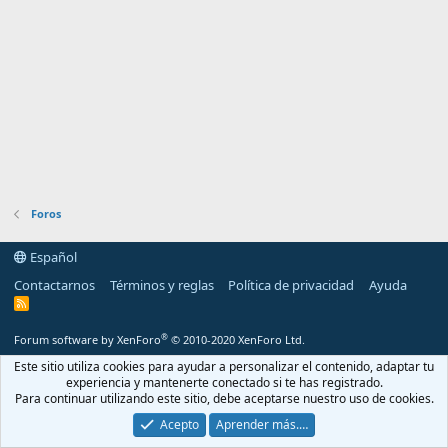
Foros
Español
Contactarnos
Términos y reglas
Política de privacidad
Ayuda
R
S
S
®
Forum software by XenForo
© 2010-2020 XenForo Ltd.
Este sitio utiliza cookies para ayudar a personalizar el contenido, adaptar tu
experiencia y mantenerte conectado si te has registrado.
Para continuar utilizando este sitio, debe aceptarse nuestro uso de cookies.
Acepto
Aprender más.…