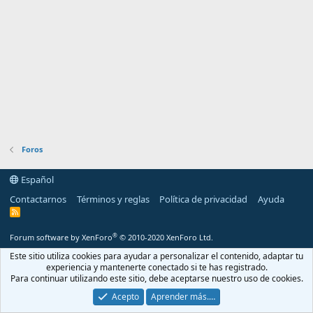
Foros
Español
Contactarnos
Términos y reglas
Política de privacidad
Ayuda
R
S
S
®
Forum software by XenForo
© 2010-2020 XenForo Ltd.
Este sitio utiliza cookies para ayudar a personalizar el contenido, adaptar tu
experiencia y mantenerte conectado si te has registrado.
Para continuar utilizando este sitio, debe aceptarse nuestro uso de cookies.
Acepto
Aprender más.…