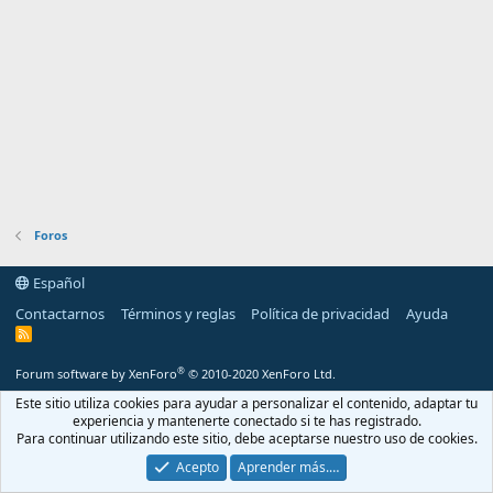
Foros
Español
Contactarnos
Términos y reglas
Política de privacidad
Ayuda
R
S
S
®
Forum software by XenForo
© 2010-2020 XenForo Ltd.
Este sitio utiliza cookies para ayudar a personalizar el contenido, adaptar tu
experiencia y mantenerte conectado si te has registrado.
Para continuar utilizando este sitio, debe aceptarse nuestro uso de cookies.
Acepto
Aprender más.…