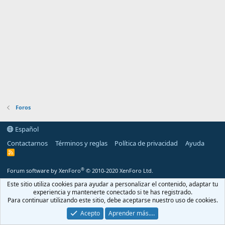
Foros
Español
Contactarnos
Términos y reglas
Política de privacidad
Ayuda
R
S
S
®
Forum software by XenForo
© 2010-2020 XenForo Ltd.
Este sitio utiliza cookies para ayudar a personalizar el contenido, adaptar tu
experiencia y mantenerte conectado si te has registrado.
Para continuar utilizando este sitio, debe aceptarse nuestro uso de cookies.
Acepto
Aprender más.…