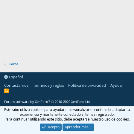
Foros
Español
Contactarnos
Términos y reglas
Política de privacidad
Ayuda
R
S
S
®
Forum software by XenForo
© 2010-2020 XenForo Ltd.
Este sitio utiliza cookies para ayudar a personalizar el contenido, adaptar tu
experiencia y mantenerte conectado si te has registrado.
Para continuar utilizando este sitio, debe aceptarse nuestro uso de cookies.
Acepto
Aprender más.…