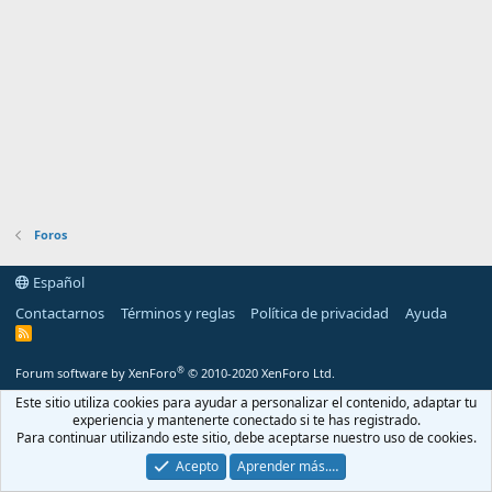
Foros
Español
Contactarnos
Términos y reglas
Política de privacidad
Ayuda
R
S
S
®
Forum software by XenForo
© 2010-2020 XenForo Ltd.
Este sitio utiliza cookies para ayudar a personalizar el contenido, adaptar tu
experiencia y mantenerte conectado si te has registrado.
Para continuar utilizando este sitio, debe aceptarse nuestro uso de cookies.
Acepto
Aprender más.…