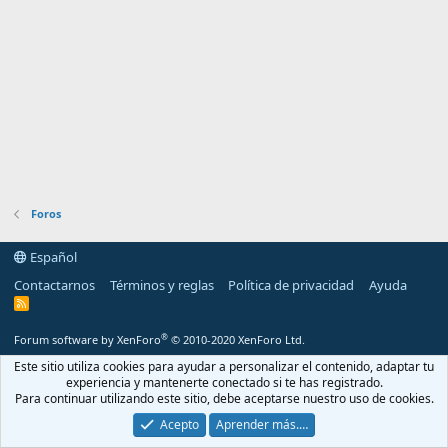
Foros
Español
Contactarnos
Términos y reglas
Política de privacidad
Ayuda
R
S
S
®
Forum software by XenForo
© 2010-2020 XenForo Ltd.
Este sitio utiliza cookies para ayudar a personalizar el contenido, adaptar tu
experiencia y mantenerte conectado si te has registrado.
Para continuar utilizando este sitio, debe aceptarse nuestro uso de cookies.
Acepto
Aprender más.…