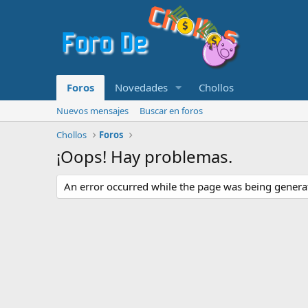
Foros
Novedades
Chollos
Nuevos mensajes
Buscar en foros
Chollos
Foros
¡Oops! Hay problemas.
An error occurred while the page was being generate