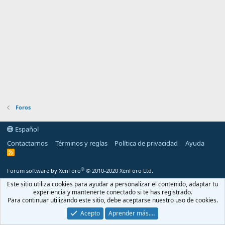
Foros
Español
Contactarnos
Términos y reglas
Política de privacidad
Ayuda
R
S
S
®
Forum software by XenForo
© 2010-2020 XenForo Ltd.
Este sitio utiliza cookies para ayudar a personalizar el contenido, adaptar tu
experiencia y mantenerte conectado si te has registrado.
Para continuar utilizando este sitio, debe aceptarse nuestro uso de cookies.
Acepto
Aprender más.…