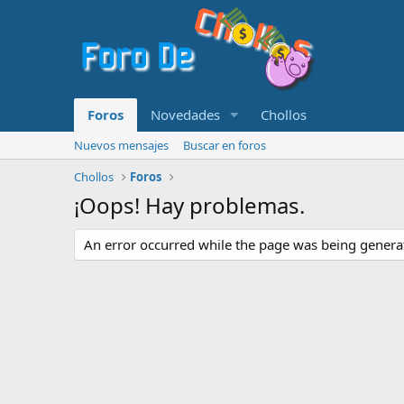
Foros
Novedades
Chollos
Nuevos mensajes
Buscar en foros
Chollos
Foros
¡Oops! Hay problemas.
An error occurred while the page was being generate