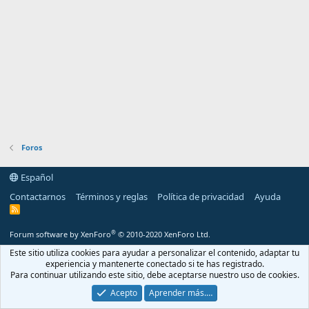
Foros
Español
Contactarnos
Términos y reglas
Política de privacidad
Ayuda
R
S
S
®
Forum software by XenForo
© 2010-2020 XenForo Ltd.
Este sitio utiliza cookies para ayudar a personalizar el contenido, adaptar tu
experiencia y mantenerte conectado si te has registrado.
Para continuar utilizando este sitio, debe aceptarse nuestro uso de cookies.
Acepto
Aprender más.…