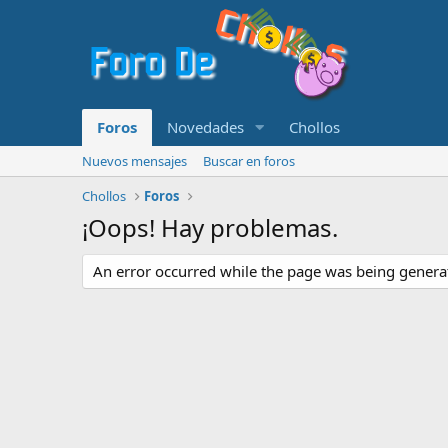
Foros
Novedades
Chollos
Nuevos mensajes
Buscar en foros
Chollos
Foros
¡Oops! Hay problemas.
An error occurred while the page was being generate