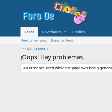
Foros
Novedades
Chollos
Nuevos mensajes
Buscar en foros
Chollos
Foros
¡Oops! Hay problemas.
An error occurred while the page was being generate