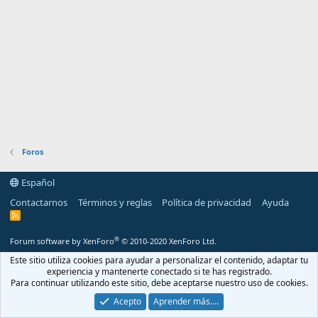
Foros
Español
Contactarnos
Términos y reglas
Política de privacidad
Ayuda
R
S
S
®
Forum software by XenForo
© 2010-2020 XenForo Ltd.
Este sitio utiliza cookies para ayudar a personalizar el contenido, adaptar tu
experiencia y mantenerte conectado si te has registrado.
Para continuar utilizando este sitio, debe aceptarse nuestro uso de cookies.
Acepto
Aprender más.…