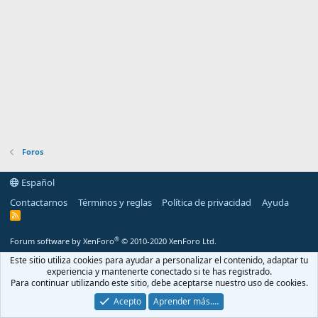
Foros
Español
Contactarnos
Términos y reglas
Política de privacidad
Ayuda
R
S
S
®
Forum software by XenForo
© 2010-2020 XenForo Ltd.
Este sitio utiliza cookies para ayudar a personalizar el contenido, adaptar tu
experiencia y mantenerte conectado si te has registrado.
Para continuar utilizando este sitio, debe aceptarse nuestro uso de cookies.
Acepto
Aprender más.…