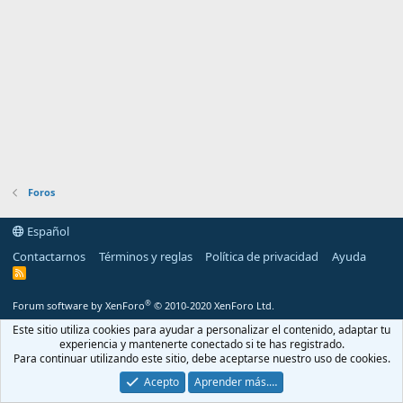
Foros
Español
Contactarnos
Términos y reglas
Política de privacidad
Ayuda
R
S
S
®
Forum software by XenForo
© 2010-2020 XenForo Ltd.
Este sitio utiliza cookies para ayudar a personalizar el contenido, adaptar tu
experiencia y mantenerte conectado si te has registrado.
Para continuar utilizando este sitio, debe aceptarse nuestro uso de cookies.
Acepto
Aprender más.…