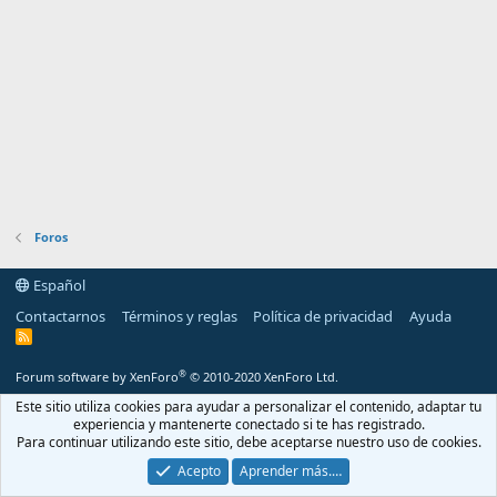
Foros
Español
Contactarnos
Términos y reglas
Política de privacidad
Ayuda
R
S
S
®
Forum software by XenForo
© 2010-2020 XenForo Ltd.
Este sitio utiliza cookies para ayudar a personalizar el contenido, adaptar tu
experiencia y mantenerte conectado si te has registrado.
Para continuar utilizando este sitio, debe aceptarse nuestro uso de cookies.
Acepto
Aprender más.…