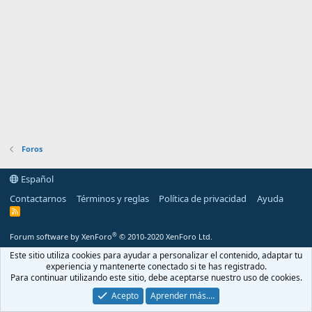
Foros
Español
Contactarnos
Términos y reglas
Política de privacidad
Ayuda
R
S
S
®
Forum software by XenForo
© 2010-2020 XenForo Ltd.
Este sitio utiliza cookies para ayudar a personalizar el contenido, adaptar tu
experiencia y mantenerte conectado si te has registrado.
Para continuar utilizando este sitio, debe aceptarse nuestro uso de cookies.
Acepto
Aprender más.…