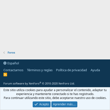
Foros
Español
Contactarnos
Términos y reglas
Política de privacidad
Ayuda
R
S
S
®
Forum software by XenForo
© 2010-2020 XenForo Ltd.
Este sitio utiliza cookies para ayudar a personalizar el contenido, adaptar tu
experiencia y mantenerte conectado si te has registrado.
Para continuar utilizando este sitio, debe aceptarse nuestro uso de cookies.
Acepto
Aprender más.…