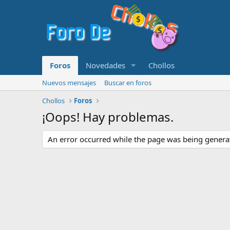
Foros
Novedades
Chollos
Nuevos mensajes
Buscar en foros
Chollos
Foros
¡Oops! Hay problemas.
An error occurred while the page was being generate