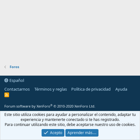
Foros
Español
Contactarnos
Términos y reglas
Política de privacidad
Ayuda
R
S
S
®
Forum software by XenForo
© 2010-2020 XenForo Ltd.
Este sitio utiliza cookies para ayudar a personalizar el contenido, adaptar tu
experiencia y mantenerte conectado si te has registrado.
Para continuar utilizando este sitio, debe aceptarse nuestro uso de cookies.
Acepto
Aprender más.…