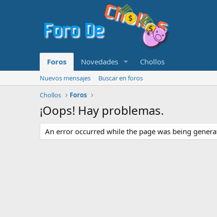
Foros
Novedades
Chollos
Nuevos mensajes
Buscar en foros
Chollos
Foros
¡Oops! Hay problemas.
An error occurred while the page was being generate