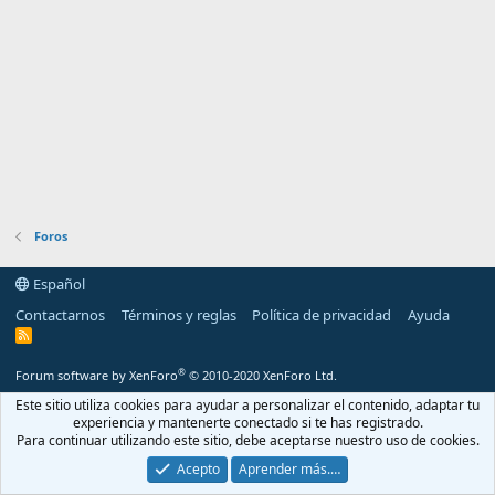
Foros
Español
Contactarnos
Términos y reglas
Política de privacidad
Ayuda
R
S
S
®
Forum software by XenForo
© 2010-2020 XenForo Ltd.
Este sitio utiliza cookies para ayudar a personalizar el contenido, adaptar tu
experiencia y mantenerte conectado si te has registrado.
Para continuar utilizando este sitio, debe aceptarse nuestro uso de cookies.
Acepto
Aprender más.…