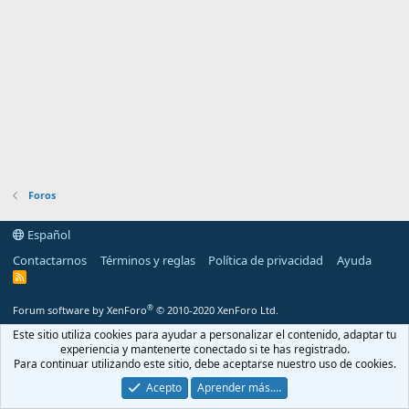
Foros
Español
Contactarnos
Términos y reglas
Política de privacidad
Ayuda
R
S
S
®
Forum software by XenForo
© 2010-2020 XenForo Ltd.
Este sitio utiliza cookies para ayudar a personalizar el contenido, adaptar tu
experiencia y mantenerte conectado si te has registrado.
Para continuar utilizando este sitio, debe aceptarse nuestro uso de cookies.
Acepto
Aprender más.…