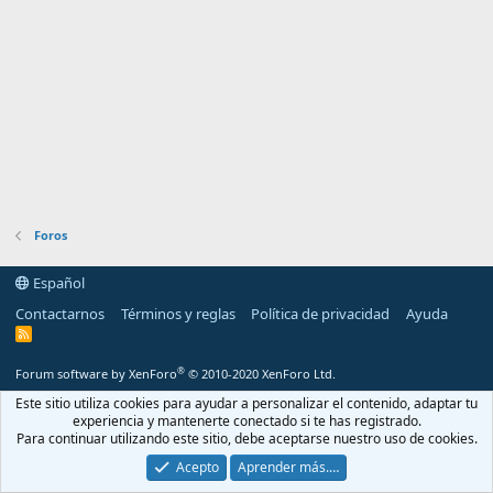
Foros
Español
Contactarnos
Términos y reglas
Política de privacidad
Ayuda
R
S
S
®
Forum software by XenForo
© 2010-2020 XenForo Ltd.
Este sitio utiliza cookies para ayudar a personalizar el contenido, adaptar tu
experiencia y mantenerte conectado si te has registrado.
Para continuar utilizando este sitio, debe aceptarse nuestro uso de cookies.
Acepto
Aprender más.…