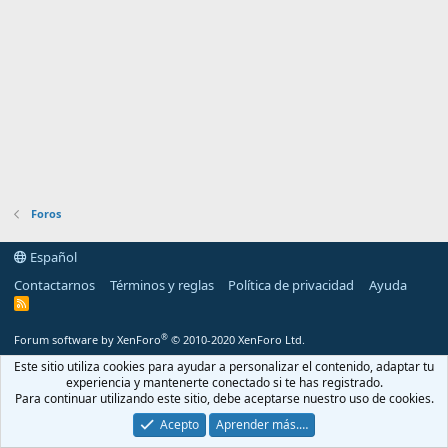
Foros
Español
Contactarnos
Términos y reglas
Política de privacidad
Ayuda
R
S
S
®
Forum software by XenForo
© 2010-2020 XenForo Ltd.
Este sitio utiliza cookies para ayudar a personalizar el contenido, adaptar tu
experiencia y mantenerte conectado si te has registrado.
Para continuar utilizando este sitio, debe aceptarse nuestro uso de cookies.
Acepto
Aprender más.…