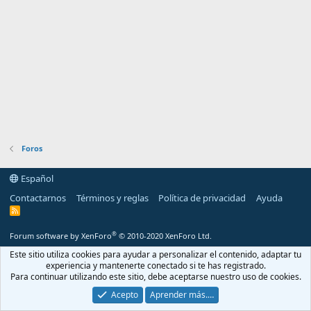
Foros
Español
Contactarnos
Términos y reglas
Política de privacidad
Ayuda
R
S
S
®
Forum software by XenForo
© 2010-2020 XenForo Ltd.
Este sitio utiliza cookies para ayudar a personalizar el contenido, adaptar tu
experiencia y mantenerte conectado si te has registrado.
Para continuar utilizando este sitio, debe aceptarse nuestro uso de cookies.
Acepto
Aprender más.…