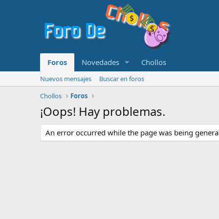
Foros
Novedades
Chollos
Nuevos mensajes
Buscar en foros
Chollos
Foros
¡Oops! Hay problemas.
An error occurred while the page was being generate