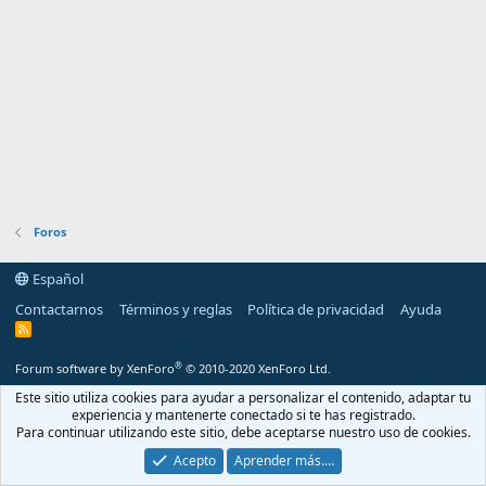
Foros
Español
Contactarnos
Términos y reglas
Política de privacidad
Ayuda
R
S
S
®
Forum software by XenForo
© 2010-2020 XenForo Ltd.
Este sitio utiliza cookies para ayudar a personalizar el contenido, adaptar tu
experiencia y mantenerte conectado si te has registrado.
Para continuar utilizando este sitio, debe aceptarse nuestro uso de cookies.
Acepto
Aprender más.…