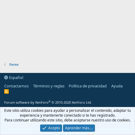
Foros
Español
Contactarnos
Términos y reglas
Política de privacidad
Ayuda
R
S
S
®
Forum software by XenForo
© 2010-2020 XenForo Ltd.
Este sitio utiliza cookies para ayudar a personalizar el contenido, adaptar tu
experiencia y mantenerte conectado si te has registrado.
Para continuar utilizando este sitio, debe aceptarse nuestro uso de cookies.
Acepto
Aprender más.…