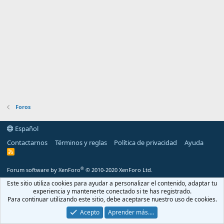
Foros
Español
Contactarnos
Términos y reglas
Política de privacidad
Ayuda
R
S
S
®
Forum software by XenForo
© 2010-2020 XenForo Ltd.
Este sitio utiliza cookies para ayudar a personalizar el contenido, adaptar tu
experiencia y mantenerte conectado si te has registrado.
Para continuar utilizando este sitio, debe aceptarse nuestro uso de cookies.
Acepto
Aprender más.…