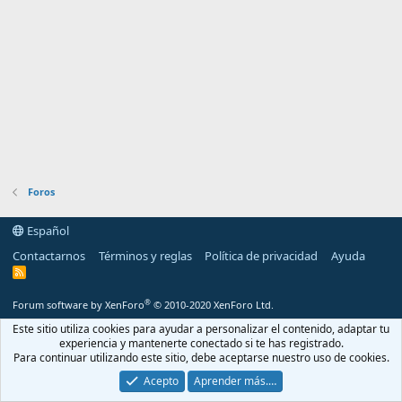
Foros
Español
Contactarnos
Términos y reglas
Política de privacidad
Ayuda
R
S
S
®
Forum software by XenForo
© 2010-2020 XenForo Ltd.
Este sitio utiliza cookies para ayudar a personalizar el contenido, adaptar tu
experiencia y mantenerte conectado si te has registrado.
Para continuar utilizando este sitio, debe aceptarse nuestro uso de cookies.
Acepto
Aprender más.…