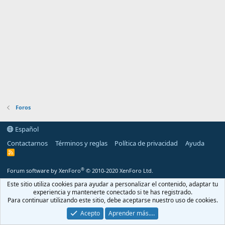
Foros
Español
Contactarnos
Términos y reglas
Política de privacidad
Ayuda
R
S
S
®
Forum software by XenForo
© 2010-2020 XenForo Ltd.
Este sitio utiliza cookies para ayudar a personalizar el contenido, adaptar tu
experiencia y mantenerte conectado si te has registrado.
Para continuar utilizando este sitio, debe aceptarse nuestro uso de cookies.
Acepto
Aprender más.…